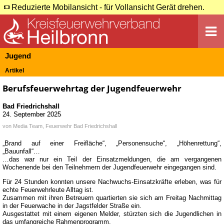
Reduzierte Mobilansicht - für Vollansicht Gerät drehen.
Jugend
Artikel
Berufsfeuerwehrtag der Jugendfeuerwehr
Bad Friedrichshall
24. September 2025
von
Media Team, Feuerwehr Bad Friedrichshall
„Brand auf einer Freifläche“, „Personensuche“, „Höhenrettung“,
„Bauunfall“…
…das war nur ein Teil der Einsatzmeldungen, die am vergangenen
Wochenende bei den Teilnehmern der Jugendfeuerwehr eingegangen sind.
Für 24 Stunden konnten unsere Nachwuchs-Einsatzkräfte erleben, was für
echte Feuerwehrleute Alltag ist.
Zusammen mit ihren Betreuern quartierten sie sich am Freitag Nachmittag
in der Feuerwache in der Jagstfelder Straße ein.
Ausgestattet mit einem eigenen Melder, stürzten sich die Jugendlichen in
das umfangreiche Rahmenprogramm,