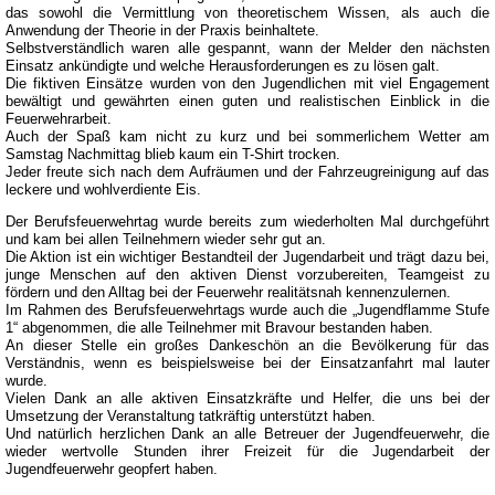
das sowohl die Vermittlung von theoretischem Wissen, als auch die
Anwendung der Theorie in der Praxis beinhaltete.
Selbstverständlich waren alle gespannt, wann der Melder den nächsten
Einsatz ankündigte und welche Herausforderungen es zu lösen galt.
Die fiktiven Einsätze wurden von den Jugendlichen mit viel Engagement
bewältigt und gewährten einen guten und realistischen Einblick in die
Feuerwehrarbeit.
Auch der Spaß kam nicht zu kurz und bei sommerlichem Wetter am
Samstag Nachmittag blieb kaum ein T-Shirt trocken.
Jeder freute sich nach dem Aufräumen und der Fahrzeugreinigung auf das
leckere und wohlverdiente Eis.
Der Berufsfeuerwehrtag wurde bereits zum wiederholten Mal durchgeführt
und kam bei allen Teilnehmern wieder sehr gut an.
Die Aktion ist ein wichtiger Bestandteil der Jugendarbeit und trägt dazu bei,
junge Menschen auf den aktiven Dienst vorzubereiten, Teamgeist zu
fördern und den Alltag bei der Feuerwehr realitätsnah kennenzulernen.
Im Rahmen des Berufsfeuerwehrtags wurde auch die „Jugendflamme Stufe
1“ abgenommen, die alle Teilnehmer mit Bravour bestanden haben.
An dieser Stelle ein großes Dankeschön an die Bevölkerung für das
Verständnis, wenn es beispielsweise bei der Einsatzanfahrt mal lauter
wurde.
Vielen Dank an alle aktiven Einsatzkräfte und Helfer, die uns bei der
Umsetzung der Veranstaltung tatkräftig unterstützt haben.
Und natürlich herzlichen Dank an alle Betreuer der Jugendfeuerwehr, die
wieder wertvolle Stunden ihrer Freizeit für die Jugendarbeit der
Jugendfeuerwehr geopfert haben.