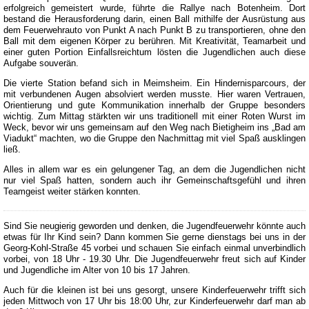
erfolgreich gemeistert wurde, führte die Rallye nach Botenheim. Dort
bestand die Herausforderung darin, einen Ball mithilfe der Ausrüstung aus
dem Feuerwehrauto von Punkt A nach Punkt B zu transportieren, ohne den
Ball mit dem eigenen Körper zu berühren. Mit Kreativität, Teamarbeit und
einer guten Portion Einfallsreichtum lösten die Jugendlichen auch diese
Aufgabe souverän.
Die vierte Station befand sich in Meimsheim. Ein Hindernisparcours, der
mit verbundenen Augen absolviert werden musste. Hier waren Vertrauen,
Orientierung und gute Kommunikation innerhalb der Gruppe besonders
wichtig. Zum Mittag stärkten wir uns traditionell mit einer Roten Wurst im
Weck, bevor wir uns gemeinsam auf den Weg nach Bietigheim ins „Bad am
Viadukt“ machten, wo die Gruppe den Nachmittag mit viel Spaß ausklingen
ließ.
Alles in allem war es ein gelungener Tag, an dem die Jugendlichen nicht
nur viel Spaß hatten, sondern auch ihr Gemeinschaftsgefühl und ihren
Teamgeist weiter stärken konnten.
Sind Sie neugierig geworden und denken, die Jugendfeuerwehr könnte auch
etwas für Ihr Kind sein? Dann kommen Sie gerne dienstags bei uns in der
Georg-Kohl-Straße 45 vorbei und schauen Sie einfach einmal unverbindlich
vorbei, von 18 Uhr - 19.30 Uhr. Die Jugendfeuerwehr freut sich auf Kinder
und Jugendliche im Alter von 10 bis 17 Jahren.
Auch für die kleinen ist bei uns gesorgt, unsere Kinderfeuerwehr trifft sich
jeden Mittwoch von 17 Uhr bis 18:00 Uhr, zur Kinderfeuerwehr darf man ab