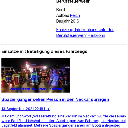
Berufsfeuerwehr
Boot
Aufbau
Reich
Baujahr 2016
Fahrzeug-Informationsseite der
Berufsfeuerwehr Heilbronn
Einsätze mit Beteiligung dieses Fahrzeugs
Wasserrettung oder Eisunfall
Spaziergänger sehen Person in den Neckar springen
13. September 2021 22:18 Uhr
Mit dem Stich­wort „Was­se­r­et­tung eine Person im Neckar“ wurde die Feu­er­
wehr Bad Fried­richs­hall mit allen Abtei­lungen zum Fahr­berg am Neckar bei
Jagst­feld alar­miert. Meh­rere Spa­ziergänger sahen am Boots­an­le­ge­steg