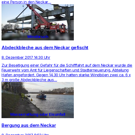
eine Person in den Neckar…
Windbruch
Abdeckbleche aus dem Neckar gefischt
8. Dezember 2017 14:30 Uhr
Zur Besei­ti­gung einer Gefahr für die Schiff­fahrt auf dem Neckar wurde die
Feu­er­wehr vom Amt für Lie­gen­schaften und Stadt­er­neue­rung, Abtei­lung
Hafen ange­for­dert. Gegen 14.30 Uhr hatten starke Windböen zwei ca. 6 x
3 m große Abdeck­bleche aus…
Wasserrettung oder Eisunfall
Bergung aus dem Neckar
8. Dezember 2017 8:52 Uhr