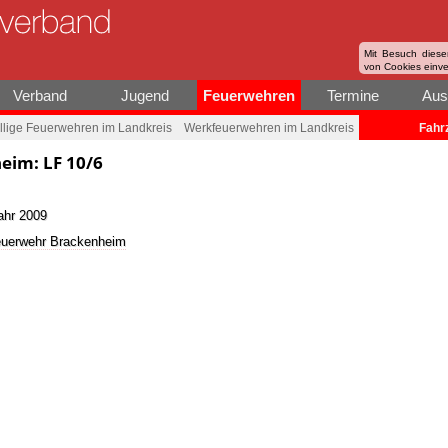
Mit Besuch diese
von Cookies einv
Verband
Jugend
Feuerwehren
Termine
Aus
illige Feuerwehren im Landkreis
Werkfeuerwehren im Landkreis
Fahr
eim: LF 10/6
ahr 2009
Feuerwehr Brackenheim