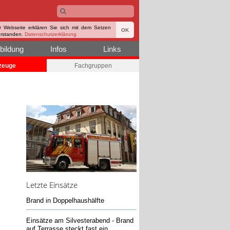
r Webseite erklären Sie sich mit dem Setzen
OK
erstanden.
Datenschutzerklärung
bildung
Infos
Links
zeuge
Fachgruppen
Letzte Einsätze
Brand in Doppelhaushälfte
Einsätze am Silvesterabend - Brand
auf Terrasse steckt fast ein