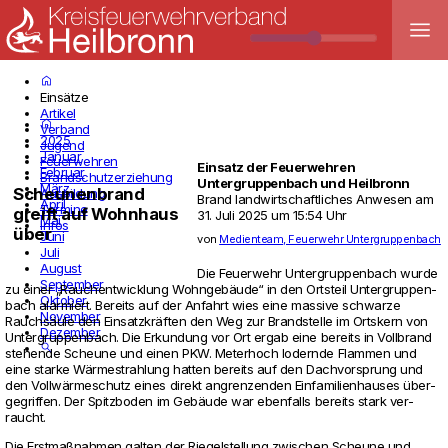
menu
home
Einsätze
Artikel
home
Verband
2025
Jugend
Januar
Feuerwehren
Einsatz der Feuerwehren
Februar
Brandschutzerziehung
Untergruppenbach
und
Heilbronn
März
Scheunenbrand
Ausbildung
Brand landwirtschaftliches Anwesen
am
April
Termine
greift auf Wohnhaus
31. Juli 2025 um 15:54 Uhr
Mai
Infos
über
Juni
von
Medienteam, Feuerwehr Untergruppenbach
Juli
August
Die Feu­er­wehr Unter­grup­pen­bach wurde
September
zu einer „Rauch­ent­wick­lung Wohngebäude“ in den Orts­teil Unter­grup­pen­
Oktober
bach alar­miert. Bereits auf der Anfahrt wies eine mas­sive schwarze
November
Rauchsäule den Ein­satzkräften den Weg zur Brand­stelle im Orts­kern von
Dezember
Unter­grup­pen­bach. Die Erkun­dung vor Ort ergab eine bereits in Voll­brand
search
ste­hende Scheune und einen PKW. Meter­hoch lodernde Flammen und
eine starke Wärme­strah­lung hatten bereits auf den Dach­vor­sprung und
den Vollwärme­schutz eines direkt angren­zenden Ein­fa­mi­li­en­hauses über­
ge­griffen. Der Spitz­boden im Gebäude war eben­falls bereits stark ver­
raucht.
Die Erstmaßnahmen galten der Rie­gel­stel­lung zwi­schen Scheune und