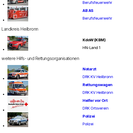
Berufsfeuerwehr
AB AS
Berufsfeuerwehr
Landkreis Heilbronn
KdoW (KBM)
HN-Land 1
weitere Hilfs- und Rettungsorganisationen
Notarzt
DRK KV Heilbronn
Rettungswagen
DRK KV Heilbronn
Helfer vor Ort
DRK Ortsverein
Polizei
Polizei