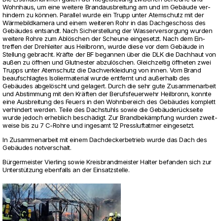
Wohn­haus, um eine wei­tere Brand­aus­brei­tung am und im Gebäude ver­
hin­dern zu können. Par­allel wurde ein Trupp unter Atem­schutz mit der
Wärme­bild­ka­mera und einem wei­teren Rohr in das Dach­ge­schoss des
Gebäudes ent­sandt. Nach Sicher­stel­lung der Was­ser­ver­sor­gung wurden
wei­tere Rohre zum Ablöschen der Scheune ein­ge­setzt. Nach dem Ein­
treffen der Dreh­leiter aus Heil­bronn, wurde diese vor dem Gebäude in
Stel­lung gebracht. Kräfte der BF begannen über die DLK die Dach­haut von
außen zu öffnen und Glut­nester abzulöschen. Gleich­zeitig öffneten zwei
Trupps unter Atem­schutz die Dach­ver­klei­dung von innen. Vom Brand
beauf­schlagtes Iso­lier­ma­te­rial wurde ent­fernt und außerhalb des
Gebäudes abgelöscht und gela­gert. Durch die sehr gute Zusam­men­ar­beit
und Abstim­mung mit den Kräften der Berufs­feu­er­wehr Heil­bronn, konnte
eine Aus­brei­tung des Feuers in den Wohn­be­reich des Gebäudes kom­plett
ver­hin­dert werden. Teile des Dach­stuhls sowie die Gebäuderückseite
wurde jedoch erheb­lich beschädigt. Zur Brandbekämpfung wurden zweit­
weise bis zu 7 C-Rohre und inge­samt 12 Press­luft­atmer ein­ge­setzt.
In Zusam­men­ar­beit mit einem Dach­de­cker­be­trieb wurde das Dach des
Gebäudes not­ver­schalt.
Bürger­meister Vier­ling sowie Kreis­brand­meister Halter befanden sich zur
Unterstützung eben­falls an der Ein­satz­stelle.