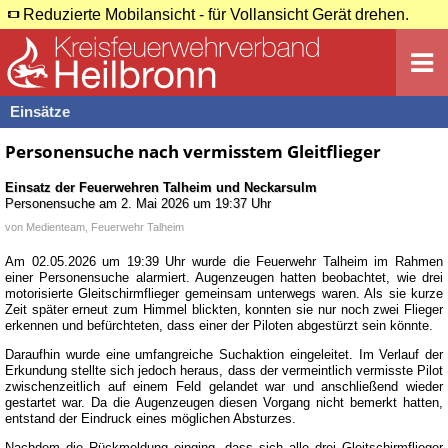
Reduzierte Mobilansicht - für Vollansicht Gerät drehen.
Einsätze
Personensuche nach vermisstem Gleitflieger
Einsatz der Feuerwehren
Talheim
und
Neckarsulm
Personensuche
am
2. Mai 2026 um 19:37 Uhr
von
Medienteam, Feuerwehr Talheim
Am 02.05.2026 um 19:39 Uhr wurde die Feuerwehr Talheim im Rahmen
einer Personensuche alarmiert. Augenzeugen hatten beobachtet, wie drei
motorisierte Gleitschirmflieger gemeinsam unterwegs waren. Als sie kurze
Zeit später erneut zum Himmel blickten, konnten sie nur noch zwei Flieger
erkennen und befürchteten, dass einer der Piloten abgestürzt sein könnte.
Daraufhin wurde eine umfangreiche Suchaktion eingeleitet. Im Verlauf der
Erkundung stellte sich jedoch heraus, dass der vermeintlich vermisste Pilot
zwischenzeitlich auf einem Feld gelandet war und anschließend wieder
gestartet war. Da die Augenzeugen diesen Vorgang nicht bemerkt hatten,
entstand der Eindruck eines möglichen Absturzes.
Nachdem die Rückmeldung einging, dass sich alle drei Gleitschirmflieger