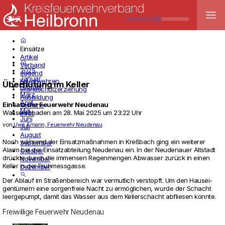
menu
home
Einsätze
Artikel
home
Verband
2025
Jugend
Januar
Feuerwehren
Überflutung im Keller
Februar
Brandschutzerziehung
März
Ausbildung
April
Einsatz der Feuerwehr
Neudenau
Termine
Mai
Wasserschaden
am
28. Mai 2025 um 23:22 Uhr
Infos
Juni
von
Uwe Amann, Feuerwehr Neudenau
Juli
August
Noch während der Ein­satzmaßnahmen in Kreßbach ging ein wei­terer
September
Alarm bei der Ein­satz­ab­tei­lung Neu­denau ein. In der Neu­de­nauer Alt­stadt
Oktober
drückte durch die immensen Regen­mengen Abwasser zurück in einen
November
Keller in der Frühmess­gasse.
Dezember
search
Der Ablauf im Straßenbe­reich war ver­mut­lich ver­stopft. Um den Haus­ei­
gentümern eine sor­gen­freie Nacht zu ermögli­chen, wurde der Schacht
leer­ge­pumpt, damit das Wasser aus dem Kel­ler­schacht abfliesen konnte.
Freiwillige Feuerwehr Neudenau