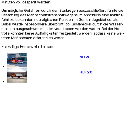
Minuten voll gesperrt werden.
Um mögliche Gefahren durch den Stark­regen aus­zu­schließen, führte die
Besat­zung des Mann­schafts­trans­port­wa­gens im Anschluss eine Kon­troll­
fahrt zu bekannten neur­al­gi­schen Punkten im Gemein­de­ge­biet durch.
Dabei wurde ins­be­son­dere überprüft, ob Kanal­de­ckel durch die Was­ser­
massen aus­ge­schwemmt oder ver­schoben worden waren. Bei der Kon­
trolle konnten keine Auffällig­keiten fest­ge­stellt werden, sodass keine wei­
teren Maßnahmen erfor­der­lich waren.
Freiwillige Feuerwehr Talheim
MTW
HLF 20