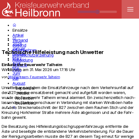
menu
home
Einsätze
Artikel
home
Verband
2026
Jugend
Januar
Feuerwehren
Technische Hilfeleistung nach Unwetter
Februar
Brandschutzerziehung
März
Ausbildung
April
Einsatz der Feuerwehr
Talheim
Termine
Mai
Windbruch
am
31. Mai 2026 um 17:16 Uhr
Infos
Juni
von
Medienteam, Feuerwehr Talheim
Juli
August
Unmit­telbar nachdem die Ein­satz­fahr­zeuge nach dem Ver­kehrs­un­fall auf
September
der B27 wieder ein­satz­be­reit gemacht und aufgefüllt worden waren,
Oktober
wurde die Feu­er­wehr Tal­heim erneut alar­miert. Ein zwi­schen­zeit­lich nach­
November
las­sender Stark­re­gen­schauer in Ver­bin­dung mit starken Windböen hatte
Dezember
auf dem Stre­cken­ab­schnitt der B27 zwi­schen dem Rauhen Stich und der
search
Kreu­zung Hork­heimer Straße meh­rere Äste abge­rissen und auf die Fahr­
bahn geweht.
Die Besat­zung des Hil­fe­leis­tungslöschgrup­pen­fahr­zeugs ent­fernte die
Äste und besei­tigte die ent­stan­dene Ver­kehrs­be­hin­de­rung. Für die Dauer
der Rei­ni­gungs­ar­beiten musste die B27 an diesem Tag erneut für wenige