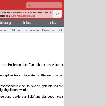
r Webseite erklären Sie sich mit dem Setzen
OK
erstanden.
Datenschutzerklärung
bildung
Infos
Links
mber
Oktober
November
Dezember
telle Heilbronn über Funk über einen weiteren
später trafen die ersten Kräfte ein. In einer
insbesondere eine Hauswand, gekühlt und die
ig abgelöscht werden.
sorgung sowie zur Belüftung der betroffenen