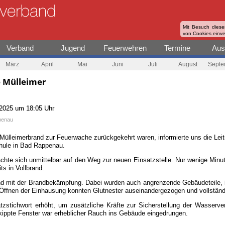
Mit Besuch diese
von Cookies einv
Verband
Jugend
Feuerwehren
Termine
Aus
März
April
Mai
Juni
Juli
August
Septe
e Mülleimer
 2025 um 18:05 Uhr
penau
Mülleimerbrand zur Feuerwache zurückgekehrt waren, informierte uns die Leits
hule in Bad Rappenau.
e sich unmittelbar auf den Weg zur neuen Einsatzstelle. Nur wenige Minuten 
s in Vollbrand.
 mit der Brandbekämpfung. Dabei wurden auch angrenzende Gebäudeteile, 
ffnen der Einhausung konnten Glutnester auseinandergezogen und vollständ
zstichwort erhöht, um zusätzliche Kräfte zur Sicherstellung der Wasserver
kippte Fenster war erheblicher Rauch ins Gebäude eingedrungen.