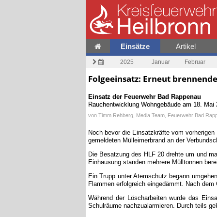
Einsätze
Artikel
2025
Januar
Februar
Folgeeinsatz: Erneut brennend
Einsatz der Feuerwehr
Bad Rappenau
Rauchentwicklung Wohngebäude
am
18. Mai
von
Timm Rehberg, Media Team, Feuerwehr Bad Rap
Noch bevor die Einsatzkräfte vom vorherigen 
gemeldeten Mülleimerbrand an der Verbundsc
Die Besatzung des HLF 20 drehte um und macht
Einhausung standen mehrere Mülltonnen bereit
Ein Trupp unter Atemschutz begann umgehend
Flammen erfolgreich eingedämmt. Nach dem Ö
Während der Löscharbeiten wurde das Einsat
Schulräume nachzualarmieren. Durch teils ge