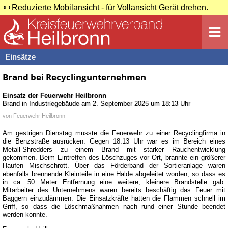
Reduzierte Mobilansicht - für Vollansicht Gerät drehen.
Einsätze
Brand bei Recyclingunternehmen
Einsatz der Feuerwehr
Heilbronn
Brand in Industriegebäude
am
2. September 2025 um 18:13 Uhr
von
Feuerwehr Heilbronn
Am gestrigen Dienstag musste die Feuerwehr zu einer Recyclingfirma in
die Benzstraße ausrücken. Gegen 18.13 Uhr war es im Bereich eines
Metall-Shredders zu einem Brand mit starker Rauchentwicklung
gekommen. Beim Eintreffen des Löschzuges vor Ort, brannte ein größerer
Haufen Mischschrott. Über das Förderband der Sortieranlage waren
ebenfalls brennende Kleinteile in eine Halde abgeleitet worden, so dass es
in ca. 50 Meter Entfernung eine weitere, kleinere Brandstelle gab.
Mitarbeiter des Unternehmens waren bereits beschäftig das Feuer mit
Baggern einzudämmen. Die Einsatzkräfte hatten die Flammen schnell im
Griff, so dass die Löschmaßnahmen nach rund einer Stunde beendet
werden konnte.