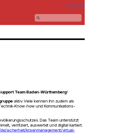
search
ns Sup­port Team Baden-Württem­berg
!
­gruppe
aktiv. Viele kennen ihn zudem als
g, Technik-Know-how und Kom­mu­ni­ka­tions-
s Bevölke­rungs­schutzes. Das Team unterstützt
t, veri­fi­ziert, aus­wertet und digital kar­tiert.
/de/sicherheit/krisenmanagement/virtual-