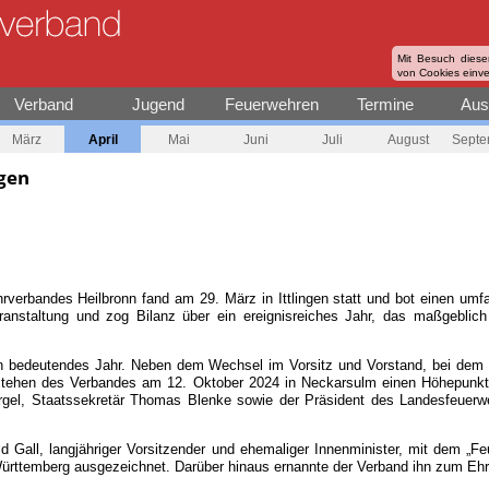
Mit Besuch diese
von Cookies einv
Verband
Jugend
Feuerwehren
Termine
Aus
März
April
Mai
Juni
Juli
August
Septe
gen
verbandes Heilbronn fand am 29. März in Ittlingen statt und bot einen umf
eranstaltung und zog Bilanz über ein ereignisreiches Jahr, das maßgebl
n bedeutendes Jahr. Neben dem Wechsel im Vorsitz und Vorstand, bei dem 
estehen des Verbandes am 12. Oktober 2024 in Neckarsulm einen Höhepunkt 
rgel, Staatssekretär Thomas Blenke sowie der Präsident des Landesfeuerw
d Gall, langjähriger Vorsitzender und ehemaliger Innenminister, mit dem „F
ürttemberg ausgezeichnet. Darüber hinaus ernannte der Verband ihn zum Ehr