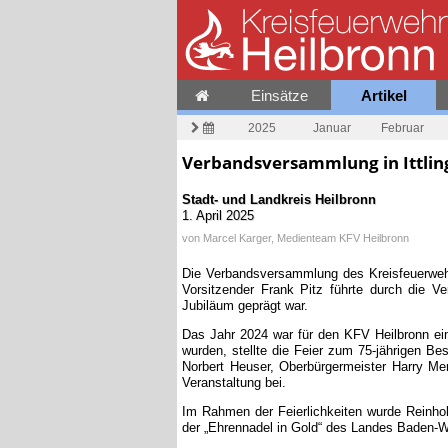
Einsätze
Artikel
2025
Januar
Februar
Verbandsversammlung in Ittlin
Stadt- und Landkreis Heilbronn
1. April 2025
von
Marcel Karger, Medienteam KFV Heilbronn
Die Verbandsversammlung des Kreisfeuerwehr
Vorsitzender Frank Pitz führte durch die V
Jubiläum geprägt war.
Das Jahr 2024 war für den KFV Heilbronn ei
wurden, stellte die Feier zum 75-jährigen B
Norbert Heuser, Oberbürgermeister Harry Me
Veranstaltung bei.
Im Rahmen der Feierlichkeiten wurde Reinhol
der „Ehrennadel in Gold“ des Landes Baden-W