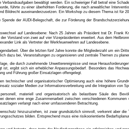
 Verbandsaufgaben bewältigt werden. Ein schwieriger Fall betraf eine Schade
de, führte zu einer überhöhten Forderung, die nach anwaltlicher Intervention
 und Bildrecht auseinanderzusetzen. Ein Workshop zu diesem Thema ist für 20
e Spende der AUDI-Belegschaft, die zur Förderung der Brandschutzerziehu
swechsel auf Landesebene: Nach 25 Jahren als Präsident trat Dr. Frank Kn
der Vorstand von zwei auf vier Vizepräsidenten erweitert. Aus dem Heilbron
Alexander Link als Vertreter der Werkfeuerwehren auf Landesebene.
endarbeit. Über die letzten fünf Jahre konnte die Mitgliederzahl um ein Dritt
ich dazu bei, Veranstaltungen zu organisieren und zentrale Themen zu plane
tslage, die durch zunehmende Unwetterereignisse und neue Herausforderunge
gt ist, ergibt sich ein erheblicher Anpassungsbedarf. Besonders das Hochwas
ng und Führung großer Einsatzlagen offengelegt.
n technischer und organisatorischer Optimierung auch eine höhere Grundresi
nsatz sozialer Medien zur Informationsverbreitung und die Integration von Sp
rsonell, materiell und organisatorisch als belastbare Säule des Bevöl
 bei denen eine enge Zusammenarbeit zwischen verschiedenen Kommunen und
satzlagen verlangt nach einer umfassenderen Betrachtung.
henschutz hinzuzuziehen, ist zwar grundsätzlich sinnvoll, verkennt aber d
ngsschutzes bilden. Entsprechend muss eine risikoorientierte Bedarfsplanun
ilanz und betonte, dass trotz der Neufindungsphase ein erfolgreiches und pr