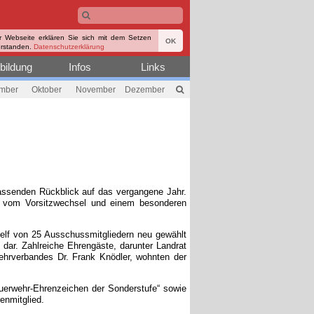
r Webseite erklären Sie sich mit dem Setzen
OK
erstanden.
Datenschutzerklärung
bildung
Infos
Links
mber
Oktober
November
Dezember
assenden Rückblick auf das vergangene Jahr.
ich vom Vorsitzwechsel und einem besonderen
elf von 25 Ausschussmitgliedern neu gewählt
dar. Zahlreiche Ehrengäste, darunter Landrat
ehrverbandes Dr. Frank Knödler, wohnten der
euerwehr-Ehrenzeichen der Sonderstufe“ sowie
enmitglied.