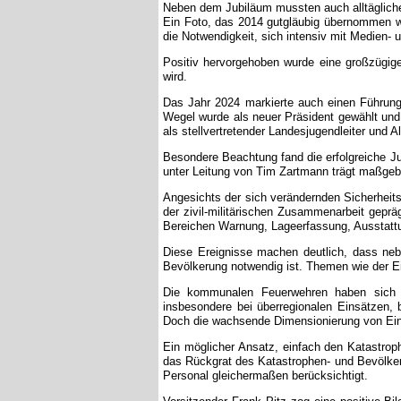
Neben dem Jubiläum mussten auch alltägliche
Ein Foto, das 2014 gutgläubig übernommen wur
die Notwendigkeit, sich intensiv mit Medien-
Positiv hervorgehoben wurde eine großzügig
wird.
Das Jahr 2024 markierte auch einen Führung
Wegel wurde als neuer Präsident gewählt und 
als stellvertretender Landesjugendleiter und 
Besondere Beachtung fand die erfolgreiche Jug
unter Leitung von Tim Zartmann trägt maßgebl
Angesichts der sich verändernden Sicherhei
der zivil-militärischen Zusammenarbeit geprä
Bereichen Warnung, Lageerfassung, Ausstattu
Diese Ereignisse machen deutlich, dass nebe
Bevölkerung notwendig ist. Themen wie der Ei
Die kommunalen Feuerwehren haben sich pe
insbesondere bei überregionalen Einsätzen,
Doch die wachsende Dimensionierung von Ein
Ein möglicher Ansatz, einfach den Katastrop
das Rückgrat des Katastrophen- und Bevölkeru
Personal gleichermaßen berücksichtigt.
Vorsitzender Frank Pitz zog eine positive B