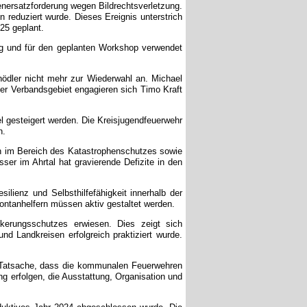
nersatzforderung wegen Bildrechtsverletzung.
 reduziert wurde. Dieses Ereignis unterstrich
25 geplant.
ng und für den geplanten Workshop verwendet
ödler nicht mehr zur Wiederwahl an. Michael
ner Verbandsgebiet engagieren sich Timo Kraft
el gesteigert werden. Die Kreisjugendfeuerwehr
n.
n im Bereich des Katastrophenschutzes sowie
ser im Ahrtal hat gravierende Defizite in den
lienz und Selbsthilfefähigkeit innerhalb der
ontanhelfern müssen aktiv gestaltet werden.
kerungsschutzes erwiesen. Dies zeigt sich
 Landkreisen erfolgreich praktiziert wurde.
ie Tatsache, dass die kommunalen Feuerwehren
g erfolgen, die Ausstattung, Organisation und
oduktives Jahr 2024 abgeschlossen wurde. Die