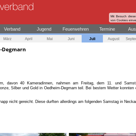
Mit Besuch diese
von Cookies einv
Verband
Jugend
Feuerwehren
Termine
Aus
März
April
Mai
Juni
Juli
August
Septe
m-Degmarn
ern, davon 40 Kameradinnen, nahmen am Freitag, dem 11. und Sams
onze, Silber und Gold in Oedheim-Degmarn teil. Bei bestem Wetter konnten 
knapp nicht gereicht. Diese durften allerdings am folgenden Samstag in Nec