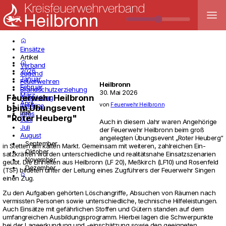
menu
home
Einsätze
Artikel
home
Verband
2026
Jugend
Januar
Feuerwehren
Heilbronn
Februar
Brandschutzerziehung
30. Mai 2026
März
Feuerwehr Heilbronn
Ausbildung
April
von
Feuerwehr Heilbronn
Termine
beim Übungsevent
Mai
Infos
"Roter Heuberg"
Juni
Auch in diesem Jahr waren Angehörige
Juli
der Feu­er­wehr Heil­bronn beim groß
August
ange­legten Übungs­event „Roter Heu­berg“
September
in Stetten am kalten Markt. Gemeinsam mit wei­teren, zahl­rei­chen Ein­
Oktober
satzkräften wurden unter­schied­liche und realitätsnahe Ein­satz­sze­na­rien
November
geübt. Die Ein­heiten aus Heil­bronn (LF 20), Meßkirch (LF10) und Rosen­feld
Dezember
(TSF) bil­deten unter der Lei­tung eines Zugführers der Feu­er­wehr Singen
search
einen Zug.
Zu den Auf­gaben gehörten Lösch­an­griffe, Absu­chen von Räumen nach
ver­missten Per­sonen sowie unter­schied­liche, tech­ni­sche Hil­fe­leis­tungen.
Auch Einsätze mit gefährli­chen Stoffen und Gütern standen auf dem
umfang­rei­chen Aus­bil­dungs­pro­gramm. Hierbei lagen die Schwer­punkte
bei der Lage­er­kun­dung und -einschätzung sowie den geeig­neten