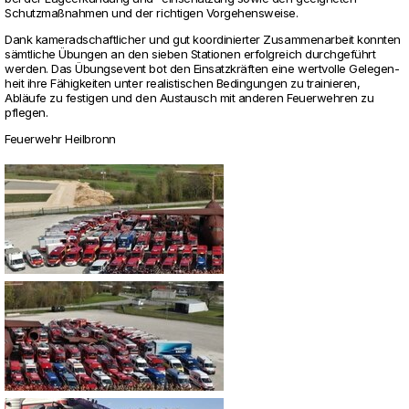
Schutzmaßnahmen und der rich­tigen Vor­ge­hens­weise.
Dank kame­rad­schaft­li­cher und gut koor­di­nierter Zusam­men­ar­beit konnten
sämtliche Übungen an den sieben Sta­tionen erfolg­reich durchgeführt
werden. Das Übungs­event bot den Ein­satzkräften eine wert­volle Gele­gen­
heit ihre Fähig­keiten unter rea­lis­ti­schen Bedin­gungen zu trai­nieren,
Abläufe zu fes­tigen und den Aus­tausch mit anderen Feu­er­wehren zu
pflegen.
Feu­er­wehr Heil­bronn