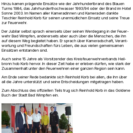
Hinzu kamen prägende Einsätze wie der Jahr­hun­dert­brand des Blauen
Turms 1984, das Jahr­hun­dert­hoch­wasser 1993/94 oder der Brand im Hotel
Sonne 2003. Im Namen aller Kame­ra­dinnen und Kame­raden dankte
Teschler Rein­hold Korb für seinen unermüdli­chen Ein­satz und seine Treue
zur Feu­er­wehr.
Der Jubilar selbst sprach einer­seits über seinen Wer­de­gang in der Feu­er­
wehr Bad Wimpfen, ande­rer­seits aber auch über die Men­schen, die ihn
auf diesem Weg begleitet haben. Er sprach über Kame­rad­schaft, Ver­ant­
wor­tung und Freund­schaften fürs Leben, die aus vielen gemein­samen
Einsätzen ent­standen sind.
Auch seine 15 Jahre als Vor­sit­zender des Kreis­feu­er­wehr­ver­bands Heil­
bronn hob Korb hervor. In dieser Zeit habe er erleben dürfen, wie stark der
Zusam­men­halt unter den Feu­er­wehren einer ganzen Region sein kann.
Am Ende seiner Rede bedankte sich Rein­hold Korb bei allen, die ihn über
all die Jahre unterstützt und seine Ent­schei­dungen mit­ge­tragen haben.
Zum Abschluss des offi­zi­ellen Teils trug sich Rein­hold Korb in das Gol­dene
Buch der Stadt Bad Wimpfen ein.