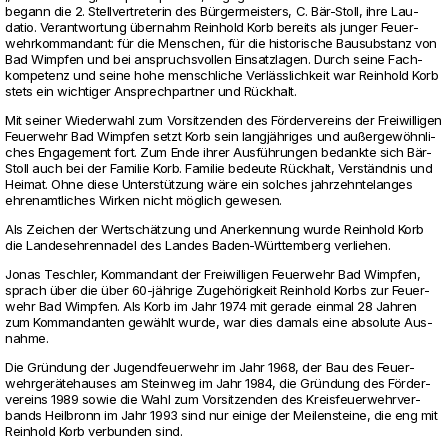
begann die 2. Stell­ver­tre­terin des Bürger­meis­ters, C. Bär-Stoll, ihre Lau­
datio. Ver­ant­wor­tung über­nahm Rein­hold Korb bereits als junger Feu­er­
wehr­kom­man­dant: für die Men­schen, für die his­to­ri­sche Bau­sub­stanz von
Bad Wimpfen und bei anspruchs­vollen Ein­satz­lagen. Durch seine Fach­
kom­pe­tenz und seine hohe mensch­liche Verlässlich­keit war Rein­hold Korb
stets ein wich­tiger Ansprech­partner und Rückhalt.
Mit seiner Wie­der­wahl zum Vor­sit­zenden des Förder­ver­eins der Frei­wil­ligen
Feu­er­wehr Bad Wimpfen setzt Korb sein langjähriges und außergewöhnli­
ches Enga­ge­ment fort. Zum Ende ihrer Ausführungen bedankte sich Bär-
Stoll auch bei der Familie Korb. Familie bedeute Rückhalt, Verständnis und
Heimat. Ohne diese Unterstützung wäre ein sol­ches jahr­zehn­te­langes
ehren­amt­li­ches Wirken nicht möglich gewesen.
Als Zei­chen der Wertschätzung und Aner­ken­nung wurde Rein­hold Korb
die Lan­des­eh­ren­nadel des Landes Baden-Württem­berg ver­liehen.
Jonas Teschler, Kom­man­dant der Frei­wil­ligen Feu­er­wehr Bad Wimpfen,
sprach über die über 60-jährige Zugehörig­keit Rein­hold Korbs zur Feu­er­
wehr Bad Wimpfen. Als Korb im Jahr 1974 mit gerade einmal 28 Jahren
zum Kom­man­danten gewählt wurde, war dies damals eine abso­lute Aus­
nahme.
Die Gründung der Jugend­feu­er­wehr im Jahr 1968, der Bau des Feu­er­
wehrgerätehauses am Steinweg im Jahr 1984, die Gründung des Förder­
ver­eins 1989 sowie die Wahl zum Vor­sit­zenden des Kreis­feu­er­wehr­ver­
bands Heil­bronn im Jahr 1993 sind nur einige der Mei­len­steine, die eng mit
Rein­hold Korb ver­bunden sind.