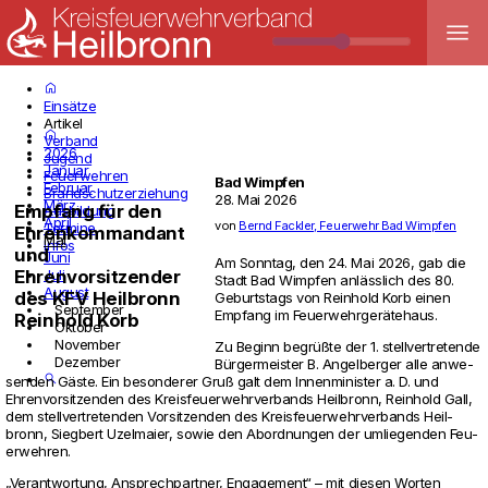
menu
home
Einsätze
Artikel
home
Verband
2026
Jugend
Januar
Feuerwehren
Bad Wimpfen
Februar
Brandschutzerziehung
28. Mai 2026
März
Empfang für den
Ausbildung
April
von
Bernd Fackler, Feuerwehr Bad Wimpfen
Termine
Ehrenkommandant
Mai
Infos
und
Juni
Am Sonntag, den 24. Mai 2026, gab die
Juli
Ehrenvorsitzender
Stadt Bad Wimpfen anlässlich des 80.
August
des KFV Heilbronn
Geburts­tags von Rein­hold Korb einen
September
Emp­fang im Feu­er­wehrgerätehaus.
Reinhold Korb
Oktober
November
Zu Beginn begrüßte der 1. stell­ver­tre­tende
Dezember
Bürger­meister B. Angel­berger alle anwe­
search
senden Gäste. Ein beson­derer Gruß galt dem Innen­mi­nister a. D. und
Ehren­vor­sit­zenden des Kreis­feu­er­wehr­ver­bands Heil­bronn, Rein­hold Gall,
dem stell­ver­tre­tenden Vor­sit­zenden des Kreis­feu­er­wehr­ver­bands Heil­
bronn, Sieg­bert Uzel­maier, sowie den Abord­nungen der umlie­genden Feu­
er­wehren.
„Ver­ant­wor­tung, Ansprech­partner, Enga­ge­ment“ – mit diesen Worten